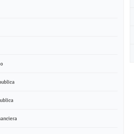
do
publica
publica
nanciera