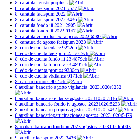
8. caratula agosto propios -
8. caratula faeispum 2021 5577
8. caratula faeispum 2022
8. caratula faeispum 2022 3436
8. caratula fondo iii 2021 2905
8. caratula fondo iii 2022 9147
8. caratula vehiculos extranjeros 2022 6580
8. caratura de agosto faeispum 2023
8. edo de cuenta enlace 9252ch
8. edo de cuenta faeispum 23 5019ch
8. edo de cuenta fondo iii 23 4879ch
8. edo de cuenta fondo iv 23 4895ch
8. edo de cuenta propios 9236ch
8. edo de cuenta vigilanca 9171ch
8. participaciones 9015ch
8.auxiliar_bancario agosto vigilancia_20231020r8252
8.auxiliar_bancario enlanse agosto_20231020r7836
8.auxiliar_bancario fondo iv agosto._20231020r5233
8.auxiliar_bancario propios agosto_20231020r5432
8.auxiliar_bancarioparticipaciones agostos_20231020r5479
8auxiliar_bancario fondo iii 2023 agostos_20231020r5003
9. auciliar faeispum 2022 3436