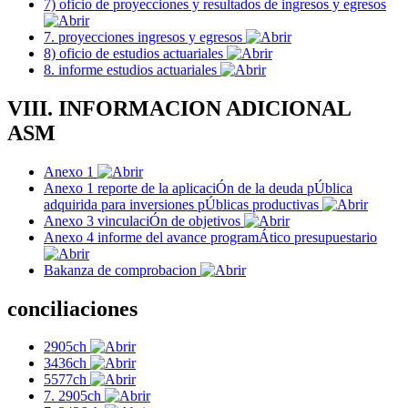
7) oficio de proyecciones y resultados de ingresos y egresos
7. proyecciones ingresos y egresos
8) oficio de estudios actuariales
8. informe estudios actuariales
VIII. INFORMACION ADICIONAL
ASM
Anexo 1
Anexo 1 reporte de la aplicaciÓn de la deuda pÚblica
adquirida para inversiones pÚblicas productivas
Anexo 3 vinculaciÓn de objetivos
Anexo 4 informe del avance programÁtico presupuestario
Bakanza de comprobacion
conciliaciones
2905ch
3436ch
5577ch
7. 2905ch