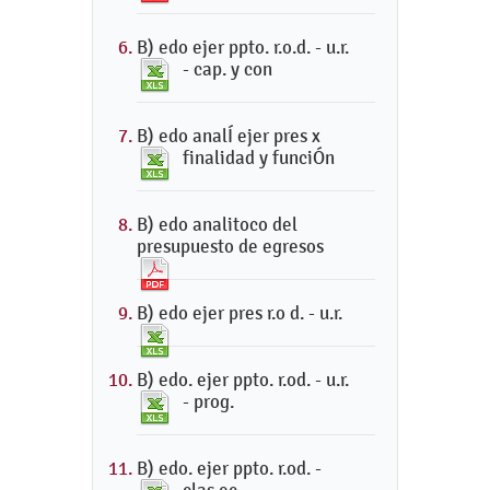
B) edo ejer ppto. r.o.d. - u.r.
- cap. y con
B) edo analÍ ejer pres x
finalidad y funciÓn
B) edo analitoco del
presupuesto de egresos
B) edo ejer pres r.o d. - u.r.
B) edo. ejer ppto. r.od. - u.r.
- prog.
B) edo. ejer ppto. r.od. -